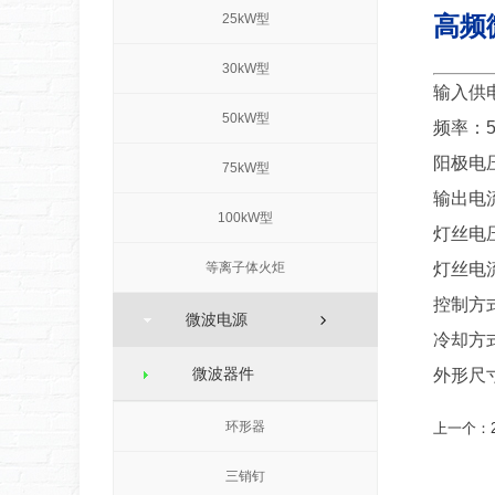
25kW型
高频
30kW型
输入供电
50kW型
频率：5
阳极电压
75kW型
输出电流
100kW型
灯丝电压
等离子体火炬
灯丝电流
控制方
微波电源
冷却方
微波器件
外形尺寸
环形器
上一个：
三销钉